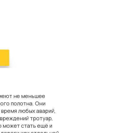
меют не меньшее
ого полотна. Они
время любых аварий,
овреждений тротуар,
 может стать ещё и
дороги или отдельной