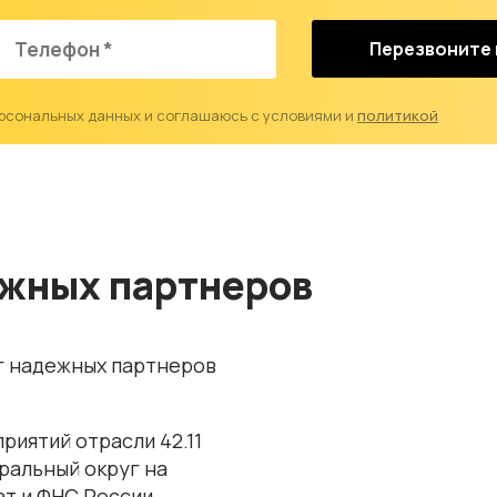
Перезвоните
ерсональных данных и соглашаюсь с условиями и
политикой
ежных партнеров
г надежных партнеров
риятий отрасли 42.11
ральный округ на
т и ФНС России.