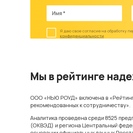
Я даю свое согласие на обработку п
конфиденциальности
Мы в рейтинге над
ООО «НЬЮ РОУД»
включена в «Рейтин
рекомендованных к сотрудничеству».
Аналитика проведена среди 8525 предп
(ОКВЭД) и региона Центральный феде
основании официальных данных Росста