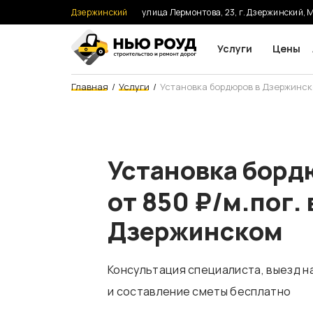
Дзержинский
улица Лермонтова, 23, г. Дзержинский, 
Услуги
Цены
Асфальтирование
Главная
Услуги
Установка бордюров в Дзержинск
Асфальтирование
Ремонт дорог
Установка борд
от 850 ₽/м.пог. 
Благоустройство
Дзержинском
Строительство д
Консультация специалиста, выезд н
и составление сметы бесплатно