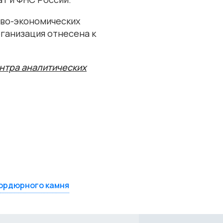
ово-экономических
рганизация отнесена к
нтра аналитических
ордюрного камня