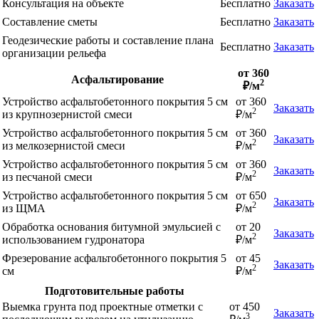
Консультация на объекте
Бесплатно
Заказать
Составление сметы
Бесплатно
Заказать
Геодезические работы и составление плана
Бесплатно
Заказать
организации рельефа
от 360
Асфальтирование
2
₽/м
Устройство асфальтобетонного покрытия 5 см
от 360
Заказать
2
из крупнозернистой смеси
₽/м
Устройство асфальтобетонного покрытия 5 см
от 360
Заказать
2
из мелкозернистой смеси
₽/м
Устройство асфальтобетонного покрытия 5 см
от 360
Заказать
2
из песчаной смеси
₽/м
Устройство асфальтобетонного покрытия 5 см
от 650
Заказать
2
из ЩМА
₽/м
Обработка основания битумной эмульсией с
от 20
Заказать
2
использованием гудронатора
₽/м
Фрезерование асфальтобетонного покрытия 5
от 45
Заказать
2
см
₽/м
Подготовительные работы
Выемка грунта под проектные отметки с
от 450
Заказать
3