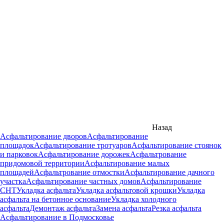
Назад
Асфальтирование дворов
Асфальтирование
площадок
Асфальтирование тротуаров
Асфальтирование стоянок
и парковок
Асфальтирование дорожек
Асфальтрование
придомовой территории
Асфальтирование малых
площадей
Асфальтрование отмостки
Асфальтирование дачного
участка
Асфальтирование частных домов
Асфальтирование
СНТ
Укладка асфальта
Укладка асфальтовой крошки
Укладка
асфальта на бетонное основание
Укладка холодного
асфальта
Демонтаж асфальта
Замена асфальта
Резка асфальта
Асфальтирование в Подмосковье