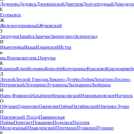
Деденево
Дедовск
Дзержинский
Дмитров
Долгопрудный
Домодедо
Е
Егорьевск
Ж
Железнодорожный
Жуковский
З
Запрудня
Зарайск
Заречье
Звенигород
Зеленоград
И
Ивантеевка
Икша
Ильинский
Истра
и
им.Воровского
им.Цюрупы
К
Кашира
Клин
Коломна
Королёв
Котельники
Красково
Красноармей
Л
Лесной
Лесной Городок
Ликино-Дулёво
Лобня
Лопатино
Лосино-
Петровский
Лотошино
Луховицы
Лыткарино
Люберцы
Н
Наро-Фоминск
Нахабино
Некрасовский
Новоивановское
Ногинск
О
Обухово
Одинцово
Ожерелье
Озёры
Октябрьский
Орехово-Зуево
П
Павловский Посад
Павшинская
Пойма
Пересвет
Поварово
Подольск
Поселок
Молодежный
Правдинский
Протвино
Пушкино
Пущино
Р