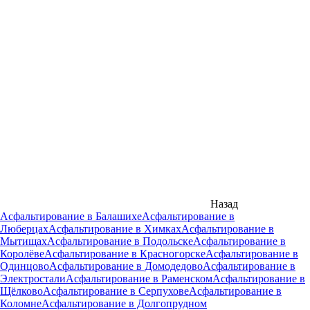
Назад
Асфальтирование в Балашихе
Асфальтирование в
Люберцах
Асфальтирование в Химках
Асфальтирование в
Мытищах
Асфальтирование в Подольске
Асфальтирование в
Королёве
Асфальтирование в Красногорске
Асфальтирование в
Одинцово
Асфальтирование в Домодедово
Асфальтирование в
Электростали
Асфальтирование в Раменском
Асфальтирование в
Щёлково
Асфальтирование в Серпухове
Асфальтирование в
Коломне
Асфальтирование в Долгопрудном