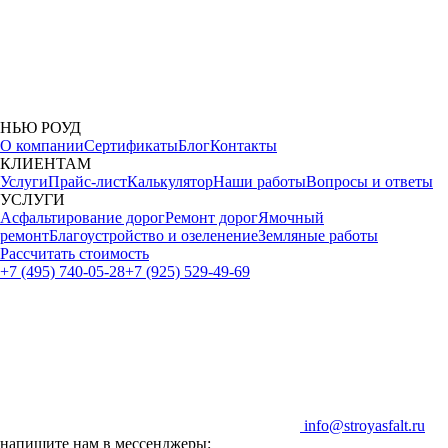
НЬЮ РОУД
О компании
Сертификаты
Блог
Контакты
КЛИЕНТАМ
Услуги
Прайс-лист
Калькулятор
Наши работы
Вопросы и ответы
УСЛУГИ
Асфальтирование дорог
Ремонт дорог
Ямочный
ремонт
Благоустройство и озеленение
Земляные работы
Рассчитать стоимость
+7 (495) 740-05-28
+7 (925) 529-49-69
info@stroyasfalt.ru
напишите нам в мессенджеры: