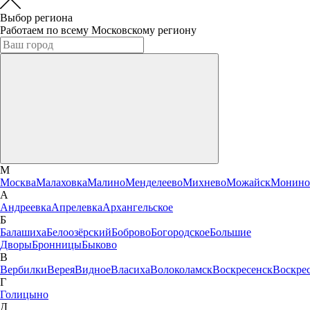
Выбор региона
Работаем по всему Московскому региону
М
Москва
Малаховка
Малино
Менделеево
Михнево
Можайск
Монино
А
Андреевка
Апрелевка
Архангельское
Б
Балашиха
Белоозёрский
Боброво
Богородское
Большие
Дворы
Бронницы
Быково
В
Вербилки
Верея
Видное
Власиха
Волоколамск
Воскресенск
Воскре
Г
Голицыно
Д