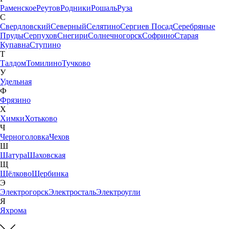
Раменское
Реутов
Родники
Рошаль
Руза
С
Свердловский
Северный
Селятино
Сергиев Посад
Серебряные
Пруды
Серпухов
Снегири
Солнечногорск
Софрино
Старая
Купавна
Ступино
Т
Талдом
Томилино
Тучково
У
Удельная
Ф
Фрязино
Х
Химки
Хотьково
Ч
Черноголовка
Чехов
Ш
Шатура
Шаховская
Щ
Щёлково
Щербинка
Э
Электрогорск
Электросталь
Электроугли
Я
Яхрома