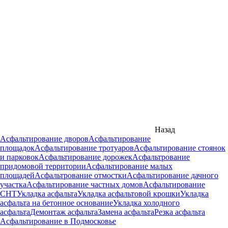
Назад
Асфальтирование дворов
Асфальтирование
площадок
Асфальтирование тротуаров
Асфальтирование стоянок
и парковок
Асфальтирование дорожек
Асфальтрование
придомовой территории
Асфальтирование малых
площадей
Асфальтрование отмостки
Асфальтирование дачного
участка
Асфальтирование частных домов
Асфальтирование
СНТ
Укладка асфальта
Укладка асфальтовой крошки
Укладка
асфальта на бетонное основание
Укладка холодного
асфальта
Демонтаж асфальта
Замена асфальта
Резка асфальта
Асфальтирование в Подмосковье