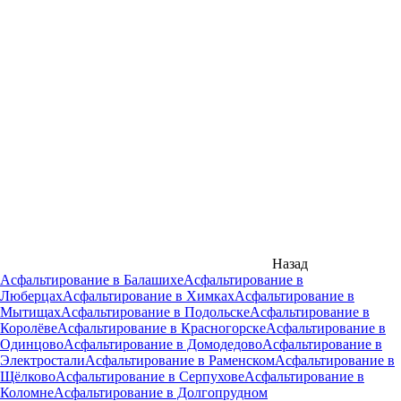
Назад
Асфальтирование в Балашихе
Асфальтирование в
Люберцах
Асфальтирование в Химках
Асфальтирование в
Мытищах
Асфальтирование в Подольске
Асфальтирование в
Королёве
Асфальтирование в Красногорске
Асфальтирование в
Одинцово
Асфальтирование в Домодедово
Асфальтирование в
Электростали
Асфальтирование в Раменском
Асфальтирование в
Щёлково
Асфальтирование в Серпухове
Асфальтирование в
Коломне
Асфальтирование в Долгопрудном