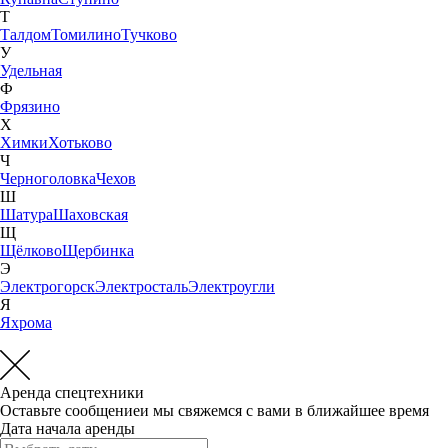
Т
Талдом
Томилино
Тучково
У
Удельная
Ф
Фрязино
Х
Химки
Хотьково
Ч
Черноголовка
Чехов
Ш
Шатура
Шаховская
Щ
Щёлково
Щербинка
Э
Электрогорск
Электросталь
Электроугли
Я
Яхрома
Аренда спецтехники
Оставьте сообщениеи мы свяжемся с вами в ближайшее время
Дата начала аренды