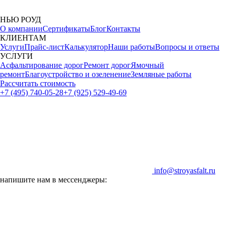
НЬЮ РОУД
О компании
Сертификаты
Блог
Контакты
КЛИЕНТАМ
Услуги
Прайс-лист
Калькулятор
Наши работы
Вопросы и ответы
УСЛУГИ
Асфальтирование дорог
Ремонт дорог
Ямочный
ремонт
Благоустройство и озеленение
Земляные работы
Рассчитать стоимость
+7 (495) 740-05-28
+7 (925) 529-49-69
info@stroyasfalt.ru
напишите нам в мессенджеры: