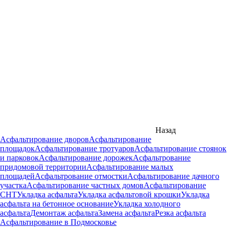
Назад
Асфальтирование дворов
Асфальтирование
площадок
Асфальтирование тротуаров
Асфальтирование стоянок
и парковок
Асфальтирование дорожек
Асфальтрование
придомовой территории
Асфальтирование малых
площадей
Асфальтрование отмостки
Асфальтирование дачного
участка
Асфальтирование частных домов
Асфальтирование
СНТ
Укладка асфальта
Укладка асфальтовой крошки
Укладка
асфальта на бетонное основание
Укладка холодного
асфальта
Демонтаж асфальта
Замена асфальта
Резка асфальта
Асфальтирование в Подмосковье