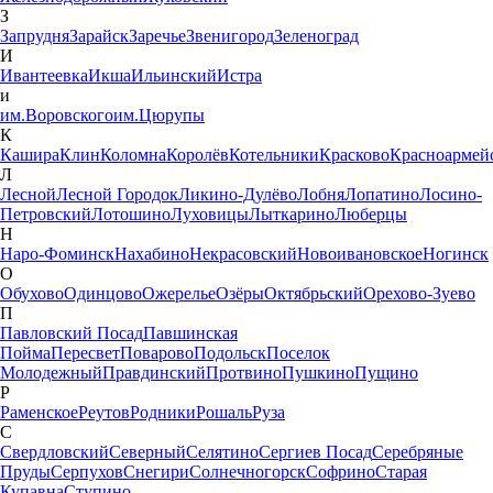
З
Запрудня
Зарайск
Заречье
Звенигород
Зеленоград
И
Ивантеевка
Икша
Ильинский
Истра
и
им.Воровского
им.Цюрупы
К
Кашира
Клин
Коломна
Королёв
Котельники
Красково
Красноармей
Л
Лесной
Лесной Городок
Ликино-Дулёво
Лобня
Лопатино
Лосино-
Петровский
Лотошино
Луховицы
Лыткарино
Люберцы
Н
Наро-Фоминск
Нахабино
Некрасовский
Новоивановское
Ногинск
О
Обухово
Одинцово
Ожерелье
Озёры
Октябрьский
Орехово-Зуево
П
Павловский Посад
Павшинская
Пойма
Пересвет
Поварово
Подольск
Поселок
Молодежный
Правдинский
Протвино
Пушкино
Пущино
Р
Раменское
Реутов
Родники
Рошаль
Руза
С
Свердловский
Северный
Селятино
Сергиев Посад
Серебряные
Пруды
Серпухов
Снегири
Солнечногорск
Софрино
Старая
Купавна
Ступино