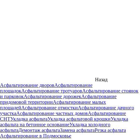
Назад
Асфальтирование дворов
Асфальтирование
площадок
Асфальтирование тротуаров
Асфальтирование стоянок
и парковок
Асфальтирование дорожек
Асфальтрование
придомовой территории
Асфальтирование малых
площадей
Асфальтрование отмостки
Асфальтирование дачного
участка
Асфальтирование частных домов
Асфальтирование
СНТ
Укладка асфальта
Укладка асфальтовой крошки
Укладка
асфальта на бетонное основание
Укладка холодного
асфальта
Демонтаж асфальта
Замена асфальта
Резка асфальта
Асфальтирование в Подмосковье