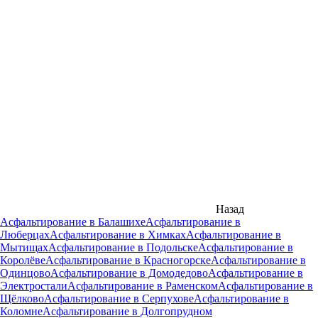
Назад
Асфальтирование в Балашихе
Асфальтирование в
Люберцах
Асфальтирование в Химках
Асфальтирование в
Мытищах
Асфальтирование в Подольске
Асфальтирование в
Королёве
Асфальтирование в Красногорске
Асфальтирование в
Одинцово
Асфальтирование в Домодедово
Асфальтирование в
Электростали
Асфальтирование в Раменском
Асфальтирование в
Щёлково
Асфальтирование в Серпухове
Асфальтирование в
Коломне
Асфальтирование в Долгопрудном