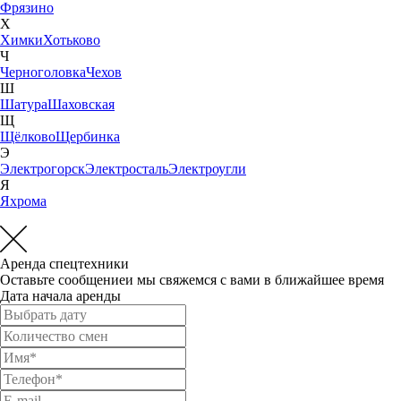
Фрязино
Х
Химки
Хотьково
Ч
Черноголовка
Чехов
Ш
Шатура
Шаховская
Щ
Щёлково
Щербинка
Э
Электрогорск
Электросталь
Электроугли
Я
Яхрома
Аренда спецтехники
Оставьте сообщениеи мы свяжемся с вами в ближайшее время
Дата начала аренды