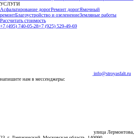
УСЛУГИ
Асфальтирование дорог
Ремонт дорог
Ямочный
ремонт
Благоустройство и озеленение
Земляные работы
Рассчитать стоимость
+7 (495) 740-05-28
+7 (925) 529-49-69
info@stroyasfalt.ru
напишите нам в мессенджеры:
улица Лермонтова,
23, г. Дзержинский, Московская область, 140090