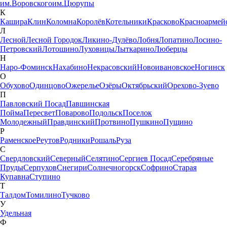
им.Воровского
им.Цюрупы
К
Кашира
Клин
Коломна
Королёв
Котельники
Красково
Красноармей
Л
Лесной
Лесной Городок
Ликино-Дулёво
Лобня
Лопатино
Лосино-
Петровский
Лотошино
Луховицы
Лыткарино
Люберцы
Н
Наро-Фоминск
Нахабино
Некрасовский
Новоивановское
Ногинск
О
Обухово
Одинцово
Ожерелье
Озёры
Октябрьский
Орехово-Зуево
П
Павловский Посад
Павшинская
Пойма
Пересвет
Поварово
Подольск
Поселок
Молодежный
Правдинский
Протвино
Пушкино
Пущино
Р
Раменское
Реутов
Родники
Рошаль
Руза
С
Свердловский
Северный
Селятино
Сергиев Посад
Серебряные
Пруды
Серпухов
Снегири
Солнечногорск
Софрино
Старая
Купавна
Ступино
Т
Талдом
Томилино
Тучково
У
Удельная
Ф